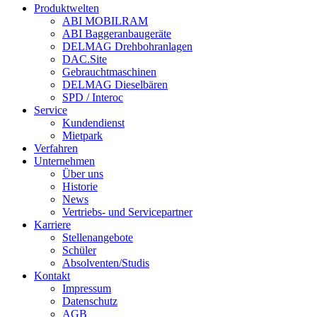
Produktwelten
ABI MOBILRAM
ABI Baggeranbaugeräte
DELMAG Drehbohranlagen
DAC.Site
Gebrauchtmaschinen
DELMAG Dieselbären
SPD / Interoc
Service
Kundendienst
Mietpark
Verfahren
Unternehmen
Über uns
Historie
News
Vertriebs- und Servicepartner
Karriere
Stellenangebote
Schüler
Absolventen/Studis
Kontakt
Impressum
Datenschutz
AGB